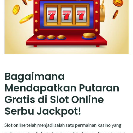
Bagaimana
Mendapatkan Putaran
Gratis di Slot Online
Serbu Jackpot!
Slot online telah menjadi salah satu permainan kasino yang