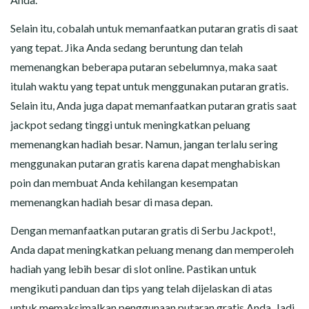
Selain itu, cobalah untuk memanfaatkan putaran gratis di saat
yang tepat. Jika Anda sedang beruntung dan telah
memenangkan beberapa putaran sebelumnya, maka saat
itulah waktu yang tepat untuk menggunakan putaran gratis.
Selain itu, Anda juga dapat memanfaatkan putaran gratis saat
jackpot sedang tinggi untuk meningkatkan peluang
memenangkan hadiah besar. Namun, jangan terlalu sering
menggunakan putaran gratis karena dapat menghabiskan
poin dan membuat Anda kehilangan kesempatan
memenangkan hadiah besar di masa depan.
Dengan memanfaatkan putaran gratis di Serbu Jackpot!,
Anda dapat meningkatkan peluang menang dan memperoleh
hadiah yang lebih besar di slot online. Pastikan untuk
mengikuti panduan dan tips yang telah dijelaskan di atas
untuk memaksimalkan penggunaan putaran gratis Anda. Jadi,