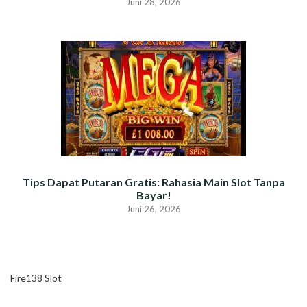
Juni 28, 2026
Tips Dapat Putaran Gratis: Rahasia Main Slot Tanpa
Bayar!
Juni 26, 2026
Fire138 Slot