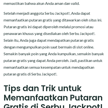
memastikan bahwa akun Anda aman dan valid.
Setelah menjadi anggota Serbu Jackpot!, Anda dapat
memanfaatkan putaran gratis yang ditawarkan oleh situs ini.
Putaran gratis ini dapat diperoleh melalui promosi atau
penawaran khusus yang disediakan oleh Serbu Jackpot!.
Selain itu, Anda juga dapat mendapatkan putaran gratis
dengan mengumpulkan poin saat bermain di slot online.
Semakin banyak poin yang Anda kumpulkan, semakin banyak
putaran gratis yang dapat Anda peroleh. Jadi, pastikan untuk
memanfaatkan semua kesempatan untuk mendapatkan
putaran gratis di Serbu Jackpot!.
Tips dan Trik untuk
Memanfaatkan Putaran
Gratis di Serbu Jackpot!