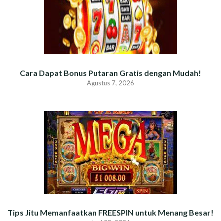
Cara Dapat Bonus Putaran Gratis dengan Mudah!
Agustus 7, 2026
Tips Jitu Memanfaatkan FREESPIN untuk Menang Besar!