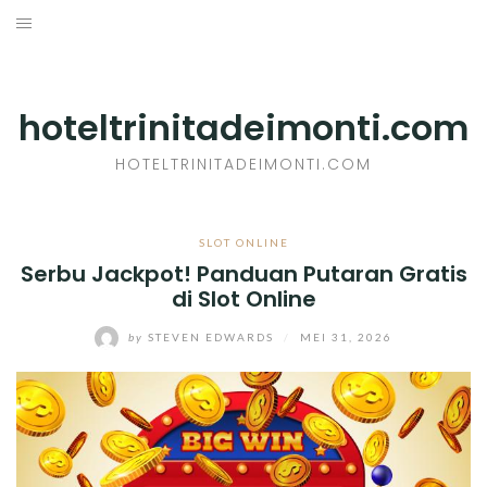
Skip
to
SLOT ONLINE
content
CASINO ONLINE
hoteltrinitadeimonti.com
JUDI BOLA
HOTELTRINITADEIMONTI.COM
JUDI ONLINE
SLOT ONLINE
Serbu Jackpot! Panduan Putaran Gratis
di Slot Online
by
STEVEN EDWARDS
/
MEI 31, 2026