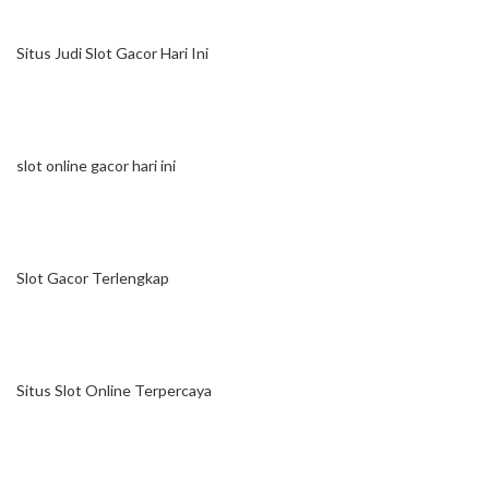
Situs Judi Slot Gacor Hari Ini
slot online gacor hari ini
Slot Gacor Terlengkap
Situs Slot Online Terpercaya