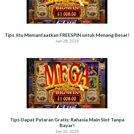
Tips Jitu Memanfaatkan FREESPIN untuk Menang Besar!
Juni 28, 2026
Tips Dapat Putaran Gratis: Rahasia Main Slot Tanpa
Bayar!
Juni 26, 2026