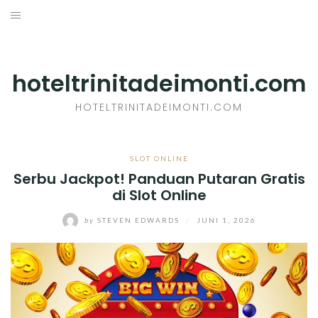
Skip
to
SLOT ONLINE
content
CASINO ONLINE
hoteltrinitadeimonti.com
JUDI BOLA
HOTELTRINITADEIMONTI.COM
JUDI ONLINE
SLOT ONLINE
Serbu Jackpot! Panduan Putaran Gratis
di Slot Online
by
STEVEN EDWARDS
/
JUNI 1, 2026