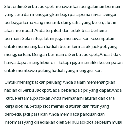
Slot online Serbu Jackpot menawarkan pengalaman bermain
yang seru dan menegangkan bagi para pemainnya. Dengan
berbagai tema yang menarik dan grafis yang keren, slot ini
akan membuat Anda terpikat dan tidak bisa berhenti
bermain. Selain itu, slot ini juga menawarkan kesempatan
untuk memenangkan hadiah besar, termasuk jackpot yang
menggiurkan. Dengan bermain di Serbu Jackpot, Anda tidak
hanya dapat menghibur diri, tetapi juga memiliki kesempatan
untuk membawa pulang hadiah yang menggiurkan.
Untuk meningkatkan peluang Anda dalam memenangkan
hadiah di Serbu Jackpot, ada beberapa tips yang dapat Anda
ikuti. Pertama, pastikan Anda memahami aturan dan cara
kerja slot ini. Setiap slot memiliki aturan dan fitur yang
berbeda, jadi pastikan Anda membaca panduan dan
informasi yang disediakan oleh Serbu Jackpot sebelum mulai