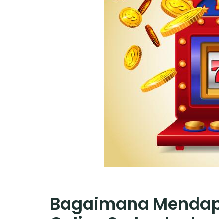
Bagaimana Mendapat