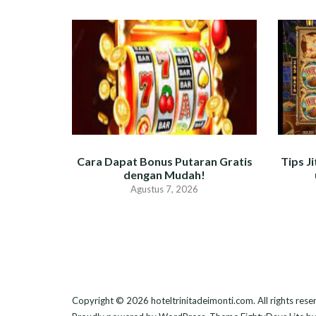
Cara Dapat Bonus Putaran Gratis
Tips J
dengan Mudah!
Agustus 7, 2026
Copyright © 2026
hoteltrinitadeimonti.com
. All rights rese