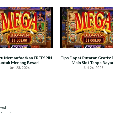
itu Memanfaatkan FREESPIN
Tips Dapat Putaran Gratis: 
untuk Menang Besar!
Main Slot Tanpa Baya
Juni 28, 2026
Juni 26, 2026
rved.