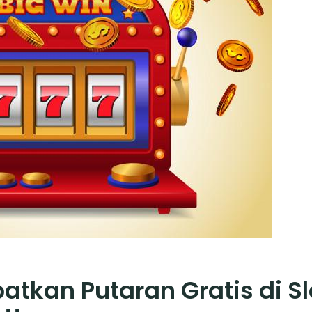
kan Putaran Gratis di Sl