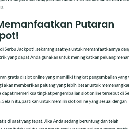
t!.
k Memanfaatkan Putaran
pot!
s di Serbu Jackpot!, sekarang saatnya untuk memanfaatkannya de
n trik yang dapat Anda gunakan untuk meningkatkan peluang menan
 gratis di slot online yang memiliki tingkat pengembalian yang t
nggi akan memberikan peluang yang lebih besar untuk memenangka
 dapat memeriksa tingkat pengembalian slot online tersebut di S
. Selain itu, pastikan untuk memilih slot online yang sesuai dengan
tis di saat yang tepat. Jika Anda sedang beruntung dan telah
aat itulah waktu yang tepat untuk menggunakan putaran gratis. 