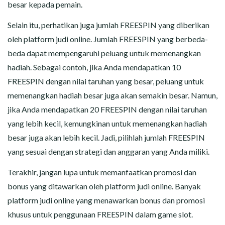
besar kepada pemain.
Selain itu, perhatikan juga jumlah FREESPIN yang diberikan
oleh platform judi online. Jumlah FREESPIN yang berbeda-
beda dapat mempengaruhi peluang untuk memenangkan
hadiah. Sebagai contoh, jika Anda mendapatkan 10
FREESPIN dengan nilai taruhan yang besar, peluang untuk
memenangkan hadiah besar juga akan semakin besar. Namun,
jika Anda mendapatkan 20 FREESPIN dengan nilai taruhan
yang lebih kecil, kemungkinan untuk memenangkan hadiah
besar juga akan lebih kecil. Jadi, pilihlah jumlah FREESPIN
yang sesuai dengan strategi dan anggaran yang Anda miliki.
Terakhir, jangan lupa untuk memanfaatkan promosi dan
bonus yang ditawarkan oleh platform judi online. Banyak
platform judi online yang menawarkan bonus dan promosi
khusus untuk penggunaan FREESPIN dalam game slot.