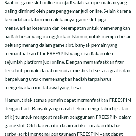
Saat ini, game slot online menjadi salah satu permainan yang
paling diminati oleh para penggemar judi online. Selain karena
kemudahan dalam memainkannya, game slot juga
menawarkan keseruan dan kesempatan untuk memenangkan
hadiah besar yang menggiurkan. Namun, untuk memperbesar
peluang menang dalam game slot, banyak pemain yang
memanfaatkan fitur FREESPIN yang disediakan oleh
sejumlah platform judi online. Dengan memanfaatkan fitur
tersebut, pemain dapat memutar mesin slot secara gratis dan
berpeluang untuk memenangkan hadiah tanpa harus
mengeluarkan modal awal yang besar.
Namun, tidak semua pemain dapat memanfaatkan FREESPIN
dengan baik. Banyak yang masih belum mengetahui tips dan
trik jitu untuk mengoptimalkan penggunaan FREESPIN dalam
game slot. Oleh karena itu, dalam artikel ini akan dibahas
serba-serbi mengenai penggunaan FREESPIN yang dapat