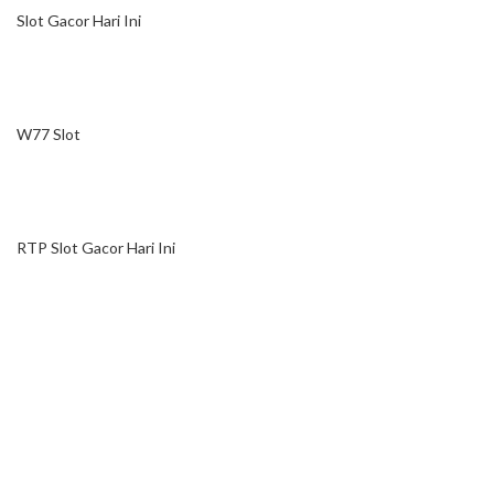
Slot Gacor Hari Ini
W77 Slot
RTP Slot Gacor Hari Ini