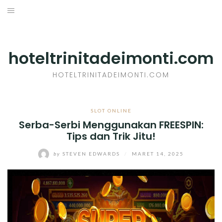
Skip
to
SLOT ONLINE
content
CASINO ONLINE
hoteltrinitadeimonti.com
JUDI BOLA
HOTELTRINITADEIMONTI.COM
JUDI ONLINE
SLOT ONLINE
Serba-Serbi Menggunakan FREESPIN:
Tips dan Trik Jitu!
by
STEVEN EDWARDS
/
MARET 14, 2025