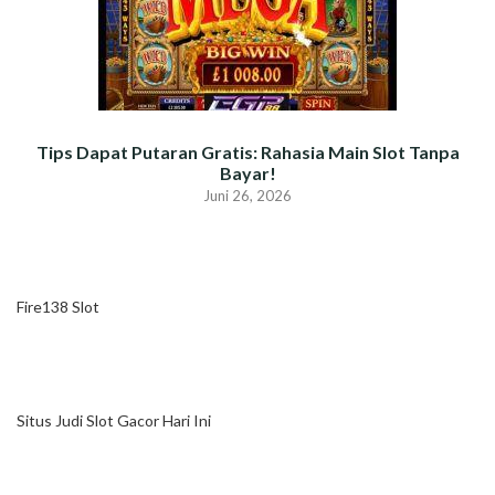
Tips Dapat Putaran Gratis: Rahasia Main Slot Tanpa
Bayar!
Juni 26, 2026
Fire138 Slot
Situs Judi Slot Gacor Hari Ini