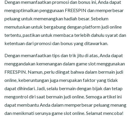
Dengan memanfaatkan promosi dan bonus ini, Anda dapat
mengoptimalkan penggunaan FREESPIN dan memperbesar
peluang untuk memenangkan hadiah besar. Sebelum
memutuskan untuk bergabung dengan platform judi online
tertentu, pastikan untuk membaca terlebih dahulu syarat dan
ketentuan dari promosi dan bonus yang ditawarkan.
Dengan memanfaatkan tips dan trik jitu di atas, Anda dapat
menggandakan kemenangan dalam game slot menggunakan
FREESPIN. Namun, perlu diingat bahwa dalam bermain judi
online, keberuntungan juga merupakan faktor yang tidak
dapat dihindari. Jadi, selalu bermain dengan bijak dan tetap
mengontrol diri saat bermain judi online. Semoga artikel ini
dapat membantu Anda dalam memperbesar peluang menang
dan menikmati serunya game slot online. Selamat mencoba!