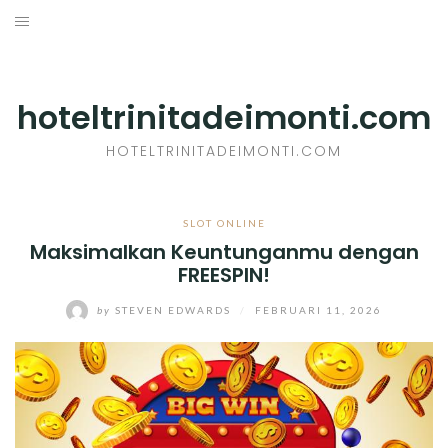
Skip
to
SLOT ONLINE
content
CASINO ONLINE
hoteltrinitadeimonti.com
JUDI BOLA
HOTELTRINITADEIMONTI.COM
JUDI ONLINE
SLOT ONLINE
Maksimalkan Keuntunganmu dengan
FREESPIN!
by
STEVEN EDWARDS
/
FEBRUARI 11, 2026