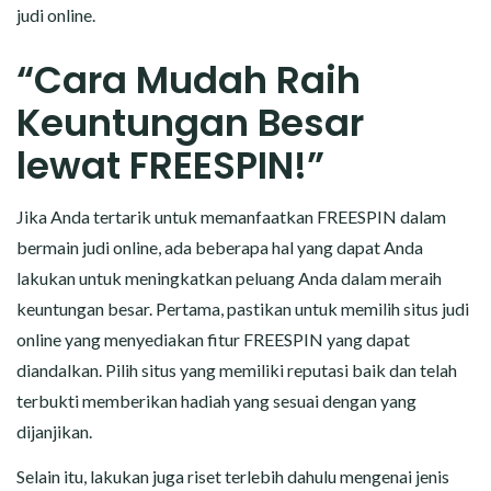
judi online.
“Cara Mudah Raih
Keuntungan Besar
lewat FREESPIN!”
Jika Anda tertarik untuk memanfaatkan FREESPIN dalam
bermain judi online, ada beberapa hal yang dapat Anda
lakukan untuk meningkatkan peluang Anda dalam meraih
keuntungan besar. Pertama, pastikan untuk memilih situs judi
online yang menyediakan fitur FREESPIN yang dapat
diandalkan. Pilih situs yang memiliki reputasi baik dan telah
terbukti memberikan hadiah yang sesuai dengan yang
dijanjikan.
Selain itu, lakukan juga riset terlebih dahulu mengenai jenis