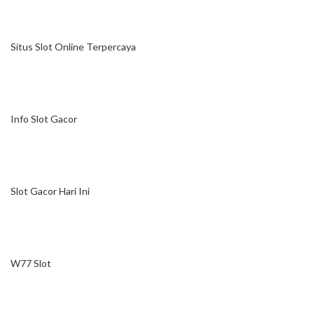
Situs Slot Online Terpercaya
Info Slot Gacor
Slot Gacor Hari Ini
W77 Slot