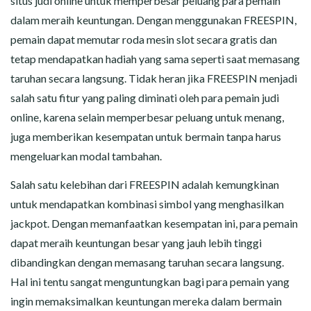
situs judi online untuk memperbesar peluang para pemain
dalam meraih keuntungan. Dengan menggunakan FREESPIN,
pemain dapat memutar roda mesin slot secara gratis dan
tetap mendapatkan hadiah yang sama seperti saat memasang
taruhan secara langsung. Tidak heran jika FREESPIN menjadi
salah satu fitur yang paling diminati oleh para pemain judi
online, karena selain memperbesar peluang untuk menang,
juga memberikan kesempatan untuk bermain tanpa harus
mengeluarkan modal tambahan.
Salah satu kelebihan dari FREESPIN adalah kemungkinan
untuk mendapatkan kombinasi simbol yang menghasilkan
jackpot. Dengan memanfaatkan kesempatan ini, para pemain
dapat meraih keuntungan besar yang jauh lebih tinggi
dibandingkan dengan memasang taruhan secara langsung.
Hal ini tentu sangat menguntungkan bagi para pemain yang
ingin memaksimalkan keuntungan mereka dalam bermain