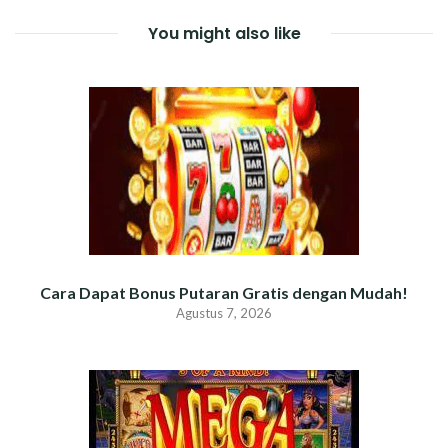
You might also like
Cara Dapat Bonus Putaran Gratis dengan Mudah!
Agustus 7, 2026