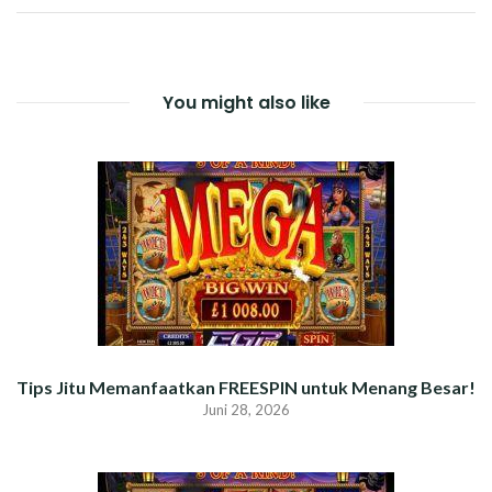
You might also like
Tips Jitu Memanfaatkan FREESPIN untuk Menang Besar!
Juni 28, 2026