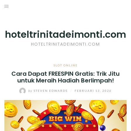
Skip
to
SLOT ONLINE
content
CASINO ONLINE
hoteltrinitadeimonti.com
JUDI BOLA
HOTELTRINITADEIMONTI.COM
JUDI ONLINE
SLOT ONLINE
Cara Dapat FREESPIN Gratis: Trik Jitu
untuk Meraih Hadiah Berlimpah!
by
STEVEN EDWARDS
/
FEBRUARI 13, 2026