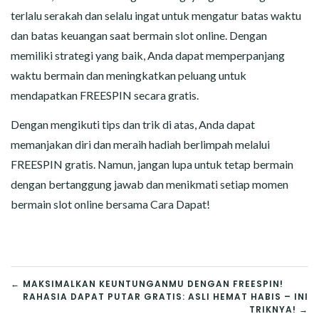
terlalu serakah dan selalu ingat untuk mengatur batas waktu
dan batas keuangan saat bermain slot online. Dengan
memiliki strategi yang baik, Anda dapat memperpanjang
waktu bermain dan meningkatkan peluang untuk
mendapatkan FREESPIN secara gratis.
Dengan mengikuti tips dan trik di atas, Anda dapat
memanjakan diri dan meraih hadiah berlimpah melalui
FREESPIN gratis. Namun, jangan lupa untuk tetap bermain
dengan bertanggung jawab dan menikmati setiap momen
bermain slot online bersama Cara Dapat!
NAVIGASI
← MAKSIMALKAN KEUNTUNGANMU DENGAN FREESPIN!
RAHASIA DAPAT PUTAR GRATIS: ASLI HEMAT HABIS – INI
POS
TRIKNYA! →