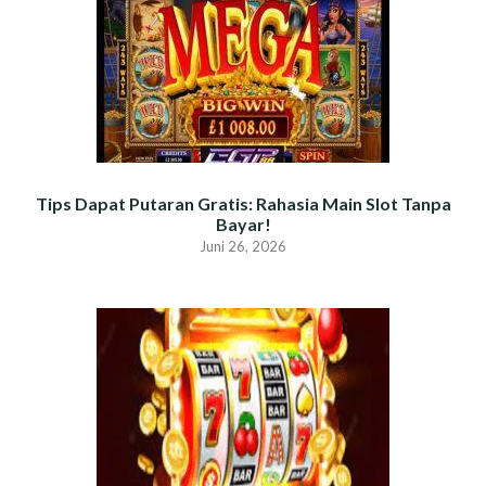
Tips Dapat Putaran Gratis: Rahasia Main Slot Tanpa
Bayar!
Juni 26, 2026