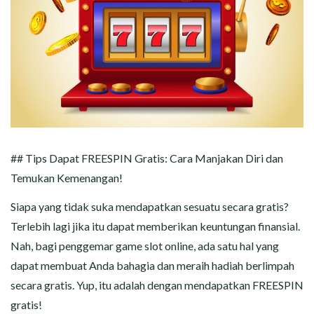
## Tips Dapat FREESPIN Gratis: Cara Manjakan Diri dan
Temukan Kemenangan!
Siapa yang tidak suka mendapatkan sesuatu secara gratis?
Terlebih lagi jika itu dapat memberikan keuntungan finansial.
Nah, bagi penggemar game slot online, ada satu hal yang
dapat membuat Anda bahagia dan meraih hadiah berlimpah
secara gratis. Yup, itu adalah dengan mendapatkan FREESPIN
gratis!