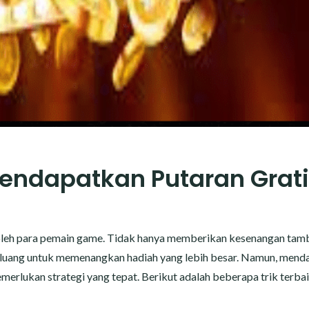
Mendapatkan Putaran Grat
ar oleh para pemain game. Tidak hanya memberikan kesenangan ta
eluang untuk memenangkan hadiah yang lebih besar. Namun, mend
emerlukan strategi yang tepat. Berikut adalah beberapa trik terba