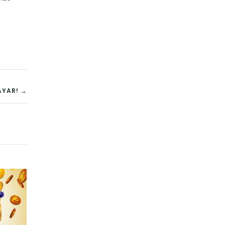
AYAR! →