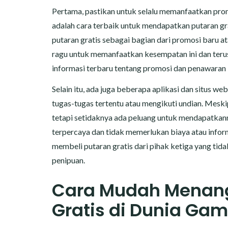
Pertama, pastikan untuk selalu memanfaatkan pro
adalah cara terbaik untuk mendapatkan putaran gr
putaran gratis sebagai bagian dari promosi baru a
ragu untuk memanfaatkan kesempatan ini dan teru
informasi terbaru tentang promosi dan penawaran 
Selain itu, ada juga beberapa aplikasi dan situs 
tugas-tugas tertentu atau mengikuti undian. Mesk
tetapi setidaknya ada peluang untuk mendapatkanny
terpercaya dan tidak memerlukan biaya atau informa
membeli putaran gratis dari pihak ketiga yang tida
penipuan.
Cara Mudah Menan
Gratis di Dunia Ga