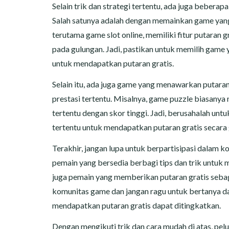
Selain trik dan strategi tertentu, ada juga beber
Salah satunya adalah dengan memainkan game yang 
terutama game slot online, memiliki fitur putaran
pada gulungan. Jadi, pastikan untuk memilih game y
untuk mendapatkan putaran gratis.
Selain itu, ada juga game yang menawarkan putaran
prestasi tertentu. Misalnya, game puzzle biasanya
tertentu dengan skor tinggi. Jadi, berusahalah u
tertentu untuk mendapatkan putaran gratis secara 
Terakhir, jangan lupa untuk berpartisipasi dalam
pemain yang bersedia berbagi tips dan trik untuk m
juga pemain yang memberikan putaran gratis sebaga
komunitas game dan jangan ragu untuk bertanya da
mendapatkan putaran gratis dapat ditingkatkan.
Dengan mengikuti trik dan cara mudah di atas, pe