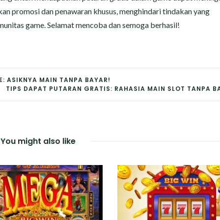
atkan promosi dan penawaran khusus, menghindari tindakan yang
omunitas game. Selamat mencoba dan semoga berhasil!
E: ASIKNYA MAIN TANPA BAYAR!
TIPS DAPAT PUTARAN GRATIS: RAHASIA MAIN SLOT TANPA B
You might also like