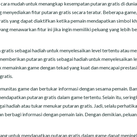
apa cara mudah untuk menangkap kesempatan putaran gratis di duni
menyediakan fitur putaran gratis secara teratur. Beberapa game,
 gratis yang dapat diaktifkan ketika pemain mendapatkan simbol k
ang menawarkan fitur ini jika ingin memiliki peluang yang lebih b
 gratis sebagai hadiah untuk menyelesaikan level tertentu atau m
 memberikan putaran gratis sebagai hadiah untuk menyelesaikan le
ntuk memainkan game dengan tekad yang kuat dan mencapai prestas
gratis.
 komunitas game dan bertukar informasi dengan sesama pemain. Ba
endapatkan putaran gratis dalam game tertentu. Selain itu, sering
i hadiah atau tukar menukar putaran gratis. Jadi, selalu perhatik
n berbagi informasi dengan pemain lain. Dengan demikian, peluan
luang untuk mendapatkan putaran gratis dalam game dapat mening