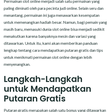
Permainan slot online menjadi salah satu permainan yang
paling diminati oleh para pecinta judi online. Selain seru dan
menantang, permainan ini juga menawarkan kesempatan
untuk memenangkan hadiah besar. Namun, bagi pemain yang
masih baru, memasuki dunia slot online bisa menjadi sedikit
menakutkan karena banyaknya mesin dan variasi yang
ditawarkan. Untuk itu, kami akan memberikan panduan
lengkap tentang cara mendapatkan putaran gratis dan tips
untuk menikmati permainan slot online dengan lebih
menyenangkan.
Langkah-Langkah
untuk Mendapatkan
Putaran Gratis
Putaran gratis merupakan salah satu bonus yang ditawarkan