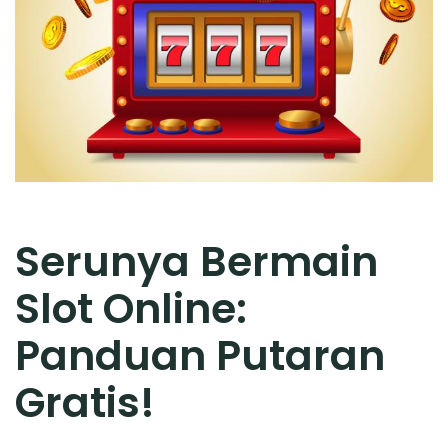
Serunya Bermain
Slot Online:
Panduan Putaran
Gratis!