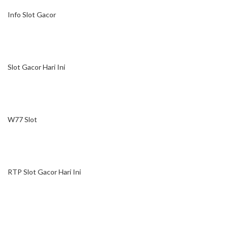
Info Slot Gacor
Slot Gacor Hari Ini
W77 Slot
RTP Slot Gacor Hari Ini