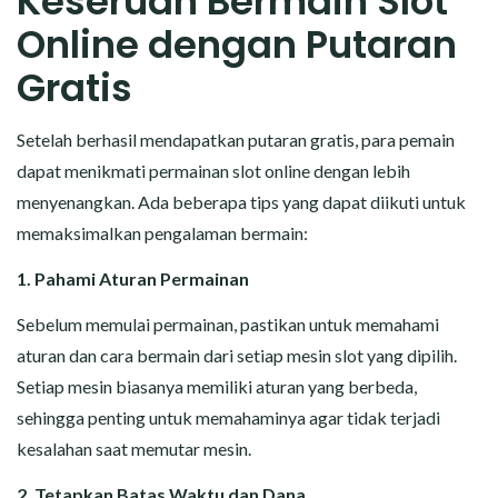
Keseruan Bermain Slot
Online dengan Putaran
Gratis
Setelah berhasil mendapatkan putaran gratis, para pemain
dapat menikmati permainan slot online dengan lebih
menyenangkan. Ada beberapa tips yang dapat diikuti untuk
memaksimalkan pengalaman bermain:
1. Pahami Aturan Permainan
Sebelum memulai permainan, pastikan untuk memahami
aturan dan cara bermain dari setiap mesin slot yang dipilih.
Setiap mesin biasanya memiliki aturan yang berbeda,
sehingga penting untuk memahaminya agar tidak terjadi
kesalahan saat memutar mesin.
2. Tetapkan Batas Waktu dan Dana