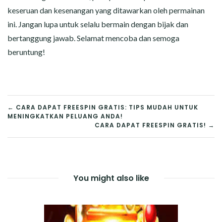
keseruan dan kesenangan yang ditawarkan oleh permainan
ini. Jangan lupa untuk selalu bermain dengan bijak dan
bertanggung jawab. Selamat mencoba dan semoga
beruntung!
NAVIGASI
← CARA DAPAT FREESPIN GRATIS: TIPS MUDAH UNTUK
MENINGKATKAN PELUANG ANDA!
POS
CARA DAPAT FREESPIN GRATIS! →
You might also like