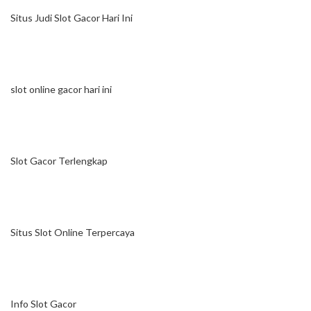
Situs Judi Slot Gacor Hari Ini
slot online gacor hari ini
Slot Gacor Terlengkap
Situs Slot Online Terpercaya
Info Slot Gacor