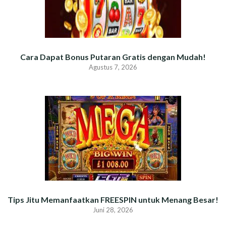
Cara Dapat Bonus Putaran Gratis dengan Mudah!
Agustus 7, 2026
Tips Jitu Memanfaatkan FREESPIN untuk Menang Besar!
Juni 28, 2026