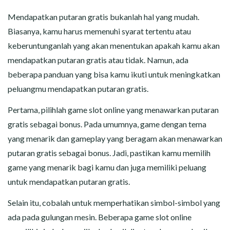
Mendapatkan putaran gratis bukanlah hal yang mudah.
Biasanya, kamu harus memenuhi syarat tertentu atau
keberuntunganlah yang akan menentukan apakah kamu akan
mendapatkan putaran gratis atau tidak. Namun, ada
beberapa panduan yang bisa kamu ikuti untuk meningkatkan
peluangmu mendapatkan putaran gratis.
Pertama, pilihlah game slot online yang menawarkan putaran
gratis sebagai bonus. Pada umumnya, game dengan tema
yang menarik dan gameplay yang beragam akan menawarkan
putaran gratis sebagai bonus. Jadi, pastikan kamu memilih
game yang menarik bagi kamu dan juga memiliki peluang
untuk mendapatkan putaran gratis.
Selain itu, cobalah untuk memperhatikan simbol-simbol yang
ada pada gulungan mesin. Beberapa game slot online