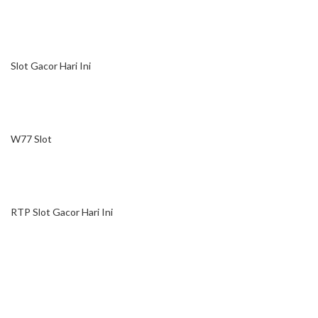
Slot Gacor Hari Ini
W77 Slot
RTP Slot Gacor Hari Ini