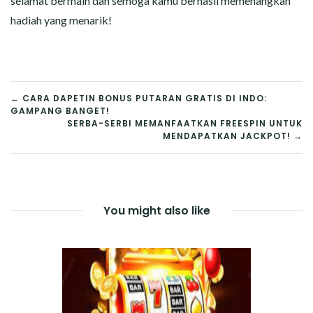
selamat bermain dan semoga kamu berhasil memenangkan
hadiah yang menarik!
NAVIGASI
← CARA DAPETIN BONUS PUTARAN GRATIS DI INDO:
GAMPANG BANGET!
POS
SERBA-SERBI MEMANFAATKAN FREESPIN UNTUK
MENDAPATKAN JACKPOT! →
You might also like