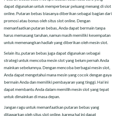
dapat digunakan untuk memperbesar peluang menang di slot
online. Putaran bebas biasanya diberikan sebagai bagian dari
promosi atau bonus oleh situs slot online. Dengan
memanfaatkan putaran bebas, Anda dapat bermain tanpa
harus memasang taruhan, namun masih memiliki kesempatan
untuk memenangkan hadiah yang diberikan oleh mesin slot.
Selain itu, putaran bebas juga dapat digunakan sebagai
strategi untuk mencoba mesin slot yang belum pernah Anda
mainkan sebelumnya. Dengan mencoba berbagai mesin slot,
Anda dapat mengetahui mana mesin yang cocok dengan gaya
bermain Anda dan memiliki pembayaran yang tinggi. Hal ini
dapat membantu Anda dalam memilih mesin slot yang tepat
untuk dimainkan di masa depan.
Jangan ragu untuk memanfaatkan putaran bebas yang
ditawarkan oleh situs slot online, karena hal ini dapat