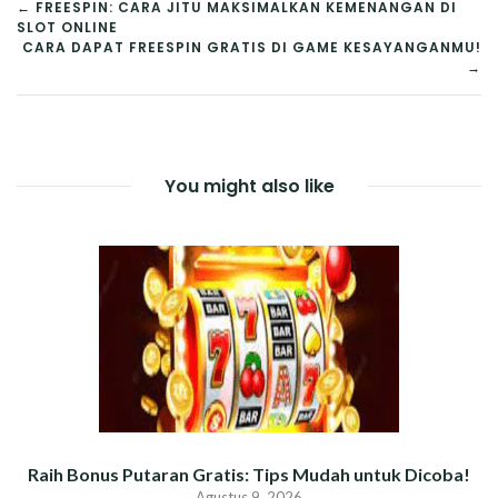
NAVIGASI
← FREESPIN: CARA JITU MAKSIMALKAN KEMENANGAN DI
SLOT ONLINE
POS
CARA DAPAT FREESPIN GRATIS DI GAME KESAYANGANMU!
→
You might also like
Raih Bonus Putaran Gratis: Tips Mudah untuk Dicoba!
Agustus 9, 2026