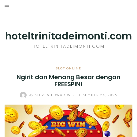
Skip
to
SLOT ONLINE
content
CASINO ONLINE
hoteltrinitadeimonti.com
JUDI BOLA
HOTELTRINITADEIMONTI.COM
JUDI ONLINE
SLOT ONLINE
Ngirit dan Menang Besar dengan
FREESPIN!
by
STEVEN EDWARDS
/
DESEMBER 24, 2025