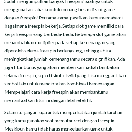
Sudah mengumpulkan banyak freespin? Saatnya untuk
menggunakan rahasia untuk menang besar di slot game
dengan freespin! Pertama-tama, pastikan kamu memahami
bagaimana freespin bekerja. Setiap slot game memiliki cara
kerja freespin yang berbeda-beda. Beberapa slot game akan
menambahkan multiplier pada setiap kemenangan yang
diperoleh selama freespin berlangsung, sehingga bisa
meningkatkan jumlah kemenanganmu secara signifikan. Ada
juga fitur bonus yang akan memberikan hadiah tambahan
selama freespin, seperti simbol wild yang bisa menggantikan
simbol lain untuk menciptakan kombinasi kemenangan.
Mempelajari cara kerja freespin akan membantumu
memanfaatkan fitur ini dengan lebih efektif.
Selain itu, jangan lupa untuk memperhatikan jumlah taruhan
yang kamu gunakan saat memutar reel dengan freespin.
Meskipun kamu tidak harus mengeluarkan uang untuk