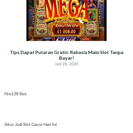
Tips Dapat Putaran Gratis: Rahasia Main Slot Tanpa
Bayar!
Juni 26, 2026
Fire138 Slot
Situs Judi Slot Gacor Hari Ini