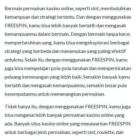
Bermain permainan kasino online, seperti slot, membutuhkan
kemampuan dan strategi tertentu. Dan dengan menggunakan
FREESPIN, kamu bisa lebih banyak berlatih dan mengasah
kemampuanmu dalam bermain. Dengan bermain tanpa harus
mempertaruhkan uang, kamu bisa mengeksplorasi berbagai
strategi yang berbeda dan menemukan yang paling efektif
untukmu. Selain itu, dengan menggunakan FREESPIN, kamu
juga bisa mempelajari pola-pola taruhan dan memperkirakan
peluang kemenangan yang lebih baik. Semakin banyak kamu
berlatih dan mengasah kemampuanmu, semakin besar pula
kesempatanmu untuk memenangkan permainan.
Tidak hanya itu, dengan menggunakan FREESPIN, kamu juga
bisa mengenal lebih banyak permainan kasino online yang
ada. Banyak situs kasino online yang menawarkan FREESPIN
untuk berbagai jenis permainan, seperti slot, roulette, dan