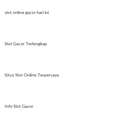
slot online gacor hari ini
Slot Gacor Terlengkap
Situs Slot Online Terpercaya
Info Slot Gacor