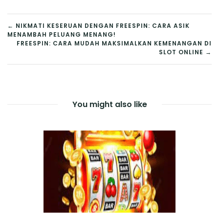
NAVIGASI
← NIKMATI KESERUAN DENGAN FREESPIN: CARA ASIK
MENAMBAH PELUANG MENANG!
POS
FREESPIN: CARA MUDAH MAKSIMALKAN KEMENANGAN DI
SLOT ONLINE →
You might also like