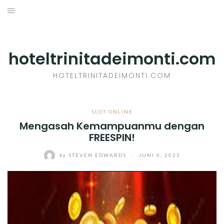
Skip
to
SLOT ONLINE
content
CASINO ONLINE
hoteltrinitadeimonti.com
JUDI BOLA
HOTELTRINITADEIMONTI.COM
JUDI ONLINE
SLOT ONLINE
Mengasah Kemampuanmu dengan
FREESPIN!
by
STEVEN EDWARDS
/
JUNI 6, 2025