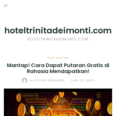
Skip
to
SLOT ONLINE
content
CASINO ONLINE
hoteltrinitadeimonti.com
JUDI BOLA
HOTELTRINITADEIMONTI.COM
JUDI ONLINE
SLOT ONLINE
Mantap! Cara Dapat Putaran Gratis di
Rahasia Mendapatkan!
by
STEVEN EDWARDS
/
JUNI 13, 2025