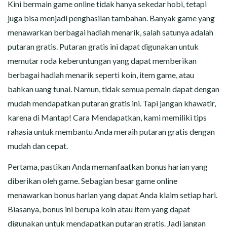
Kini bermain game online tidak hanya sekedar hobi, tetapi
juga bisa menjadi penghasilan tambahan. Banyak game yang
menawarkan berbagai hadiah menarik, salah satunya adalah
putaran gratis. Putaran gratis ini dapat digunakan untuk
memutar roda keberuntungan yang dapat memberikan
berbagai hadiah menarik seperti koin, item game, atau
bahkan uang tunai. Namun, tidak semua pemain dapat dengan
mudah mendapatkan putaran gratis ini. Tapi jangan khawatir,
karena di Mantap! Cara Mendapatkan, kami memiliki tips
rahasia untuk membantu Anda meraih putaran gratis dengan
mudah dan cepat.
Pertama, pastikan Anda memanfaatkan bonus harian yang
diberikan oleh game. Sebagian besar game online
menawarkan bonus harian yang dapat Anda klaim setiap hari.
Biasanya, bonus ini berupa koin atau item yang dapat
digunakan untuk mendapatkan putaran gratis. Jadi jangan