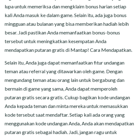
lupa untuk memeriksa dan mengklaim bonus harian setiap
kali Anda masuk ke dalam game. Selain itu, ada juga bonus
mingguan atau bulanan yang bisa memberikan hadiah lebih
besar. Jadi pastikan Anda memanfaatkan bonus-bonus
tersebut untuk meningkatkan kesempatan Anda
mendapatkan putaran gratis di Mantap! Cara Mendapatkan.
Selain itu, Anda juga dapat memanfaatkan fitur undangan
teman atau referral yang ditawarkan oleh game. Dengan
mengundang teman atau orang lain untuk bergabung dan
bermain di game yang sama, Anda dapat memperoleh
putaran gratis secara gratis. Cukup bagikan kode undangan
Anda kepada teman dan minta mereka untuk memasukkan
kode tersebut saat mendaftar. Setiap kali ada orang yang
menggunakan kode undangan Anda, Anda akan mendapatkan
putaran gratis sebagai hadiah. Jadi, jangan ragu untuk