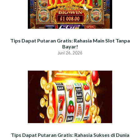
Tips Dapat Putaran Gratis: Rahasia Main Slot Tanpa
Bayar!
Juni 26, 2026
Tips Dapat Putaran Gratis: Rahasia Sukses di Dunia