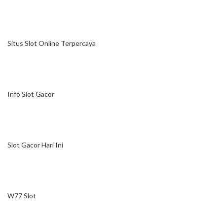
Situs Slot Online Terpercaya
Info Slot Gacor
Slot Gacor Hari Ini
W77 Slot