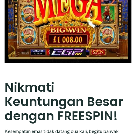
Nikmati
Keuntungan Besar
dengan FREESPIN!
Kesempatan emas tidak datang dua kali, begitu banyak