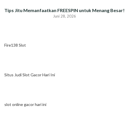
Tips Jitu Memanfaatkan FREESPIN untuk Menang Besar!
Juni 28, 2026
Fire138 Slot
Situs Judi Slot Gacor Hari Ini
slot online gacor hari ini