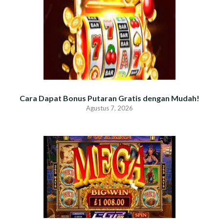
Cara Dapat Bonus Putaran Gratis dengan Mudah!
Agustus 7, 2026