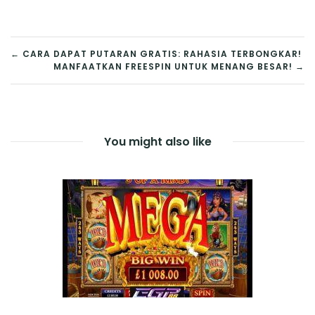
NAVIGASI
← CARA DAPAT PUTARAN GRATIS: RAHASIA TERBONGKAR!
MANFAATKAN FREESPIN UNTUK MENANG BESAR! →
POS
You might also like