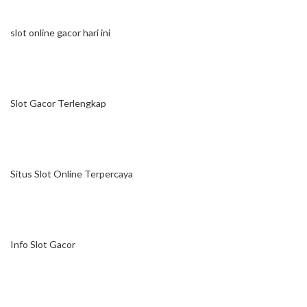
slot online gacor hari ini
Slot Gacor Terlengkap
Situs Slot Online Terpercaya
Info Slot Gacor