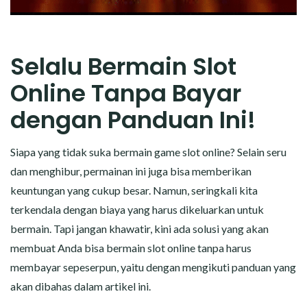
Selalu Bermain Slot
Online Tanpa Bayar
dengan Panduan Ini!
Siapa yang tidak suka bermain game slot online? Selain seru
dan menghibur, permainan ini juga bisa memberikan
keuntungan yang cukup besar. Namun, seringkali kita
terkendala dengan biaya yang harus dikeluarkan untuk
bermain. Tapi jangan khawatir, kini ada solusi yang akan
membuat Anda bisa bermain slot online tanpa harus
membayar sepeserpun, yaitu dengan mengikuti panduan yang
akan dibahas dalam artikel ini.