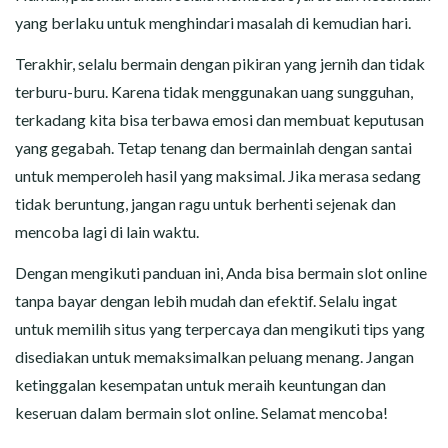
yang berlaku untuk menghindari masalah di kemudian hari.
Terakhir, selalu bermain dengan pikiran yang jernih dan tidak
terburu-buru. Karena tidak menggunakan uang sungguhan,
terkadang kita bisa terbawa emosi dan membuat keputusan
yang gegabah. Tetap tenang dan bermainlah dengan santai
untuk memperoleh hasil yang maksimal. Jika merasa sedang
tidak beruntung, jangan ragu untuk berhenti sejenak dan
mencoba lagi di lain waktu.
Dengan mengikuti panduan ini, Anda bisa bermain slot online
tanpa bayar dengan lebih mudah dan efektif. Selalu ingat
untuk memilih situs yang terpercaya dan mengikuti tips yang
disediakan untuk memaksimalkan peluang menang. Jangan
ketinggalan kesempatan untuk meraih keuntungan dan
keseruan dalam bermain slot online. Selamat mencoba!