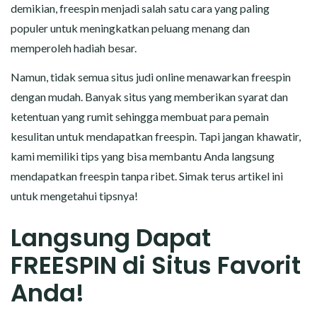
demikian, freespin menjadi salah satu cara yang paling
populer untuk meningkatkan peluang menang dan
memperoleh hadiah besar.
Namun, tidak semua situs judi online menawarkan freespin
dengan mudah. Banyak situs yang memberikan syarat dan
ketentuan yang rumit sehingga membuat para pemain
kesulitan untuk mendapatkan freespin. Tapi jangan khawatir,
kami memiliki tips yang bisa membantu Anda langsung
mendapatkan freespin tanpa ribet. Simak terus artikel ini
untuk mengetahui tipsnya!
Langsung Dapat
FREESPIN di Situs Favorit
Anda!