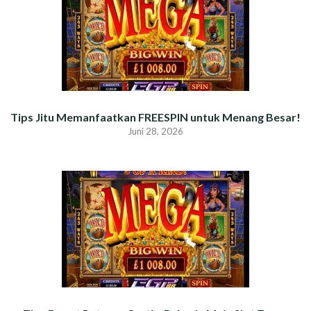
Tips Jitu Memanfaatkan FREESPIN untuk Menang Besar!
Juni 28, 2026