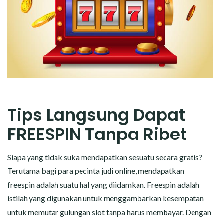
Tips Langsung Dapat
FREESPIN Tanpa Ribet
Siapa yang tidak suka mendapatkan sesuatu secara gratis?
Terutama bagi para pecinta judi online, mendapatkan
freespin adalah suatu hal yang diidamkan. Freespin adalah
istilah yang digunakan untuk menggambarkan kesempatan
untuk memutar gulungan slot tanpa harus membayar. Dengan