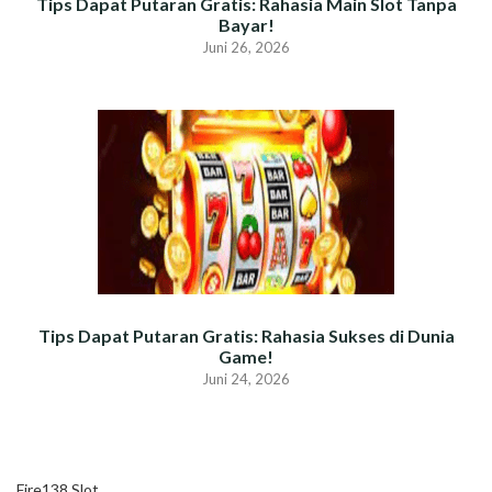
Tips Dapat Putaran Gratis: Rahasia Main Slot Tanpa
Bayar!
Juni 26, 2026
Tips Dapat Putaran Gratis: Rahasia Sukses di Dunia
Game!
Juni 24, 2026
Fire138 Slot