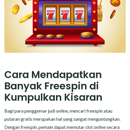
Cara Mendapatkan
Banyak Freespin di
Kumpulkan Kisaran
Bagi para penggemar judi online, mencari freespin atau
putaran gratis merupakan hal yang sangat menguntungkan.
Dengan freespin, pemain dapat memutar slot online secara