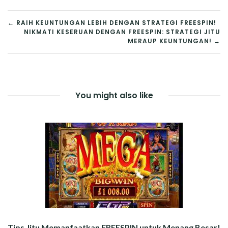
NAVIGASI
← RAIH KEUNTUNGAN LEBIH DENGAN STRATEGI FREESPIN!
NIKMATI KESERUAN DENGAN FREESPIN: STRATEGI JITU
POS
MERAUP KEUNTUNGAN! →
You might also like
Tips Jitu Memanfaatkan FREESPIN untuk Menang Besar!