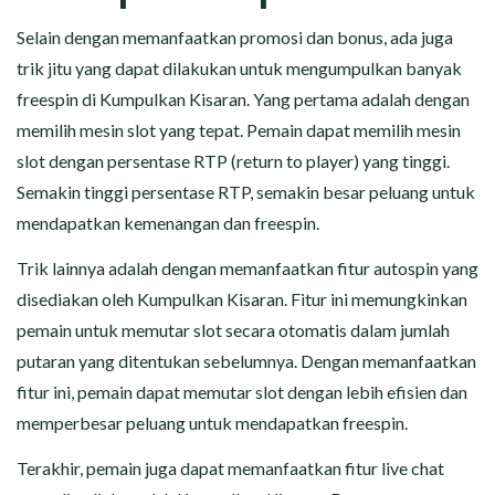
Selain dengan memanfaatkan promosi dan bonus, ada juga
trik jitu yang dapat dilakukan untuk mengumpulkan banyak
freespin di Kumpulkan Kisaran. Yang pertama adalah dengan
memilih mesin slot yang tepat. Pemain dapat memilih mesin
slot dengan persentase RTP (return to player) yang tinggi.
Semakin tinggi persentase RTP, semakin besar peluang untuk
mendapatkan kemenangan dan freespin.
Trik lainnya adalah dengan memanfaatkan fitur autospin yang
disediakan oleh Kumpulkan Kisaran. Fitur ini memungkinkan
pemain untuk memutar slot secara otomatis dalam jumlah
putaran yang ditentukan sebelumnya. Dengan memanfaatkan
fitur ini, pemain dapat memutar slot dengan lebih efisien dan
memperbesar peluang untuk mendapatkan freespin.
Terakhir, pemain juga dapat memanfaatkan fitur live chat