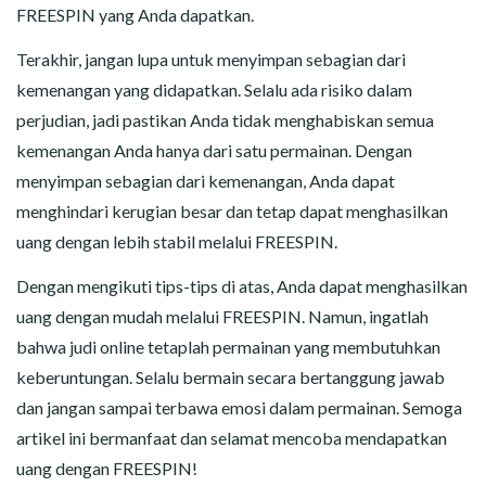
FREESPIN yang Anda dapatkan.
Terakhir, jangan lupa untuk menyimpan sebagian dari
kemenangan yang didapatkan. Selalu ada risiko dalam
perjudian, jadi pastikan Anda tidak menghabiskan semua
kemenangan Anda hanya dari satu permainan. Dengan
menyimpan sebagian dari kemenangan, Anda dapat
menghindari kerugian besar dan tetap dapat menghasilkan
uang dengan lebih stabil melalui FREESPIN.
Dengan mengikuti tips-tips di atas, Anda dapat menghasilkan
uang dengan mudah melalui FREESPIN. Namun, ingatlah
bahwa judi online tetaplah permainan yang membutuhkan
keberuntungan. Selalu bermain secara bertanggung jawab
dan jangan sampai terbawa emosi dalam permainan. Semoga
artikel ini bermanfaat dan selamat mencoba mendapatkan
uang dengan FREESPIN!