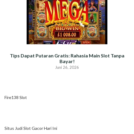
Tips Dapat Putaran Gratis: Rahasia Main Slot Tanpa
Bayar!
Juni 26, 2026
Fire138 Slot
Situs Judi Slot Gacor Hari Ini