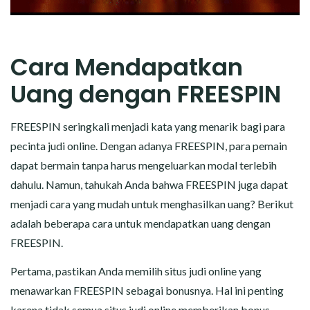
Cara Mendapatkan
Uang dengan FREESPIN
FREESPIN seringkali menjadi kata yang menarik bagi para
pecinta judi online. Dengan adanya FREESPIN, para pemain
dapat bermain tanpa harus mengeluarkan modal terlebih
dahulu. Namun, tahukah Anda bahwa FREESPIN juga dapat
menjadi cara yang mudah untuk menghasilkan uang? Berikut
adalah beberapa cara untuk mendapatkan uang dengan
FREESPIN.
Pertama, pastikan Anda memilih situs judi online yang
menawarkan FREESPIN sebagai bonusnya. Hal ini penting
karena tidak semua situs judi online memberikan bonus