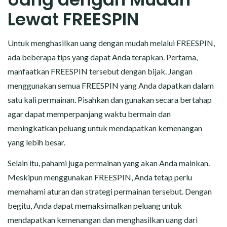
Lewat FREESPIN
Untuk menghasilkan uang dengan mudah melalui FREESPIN,
ada beberapa tips yang dapat Anda terapkan. Pertama,
manfaatkan FREESPIN tersebut dengan bijak. Jangan
menggunakan semua FREESPIN yang Anda dapatkan dalam
satu kali permainan. Pisahkan dan gunakan secara bertahap
agar dapat memperpanjang waktu bermain dan
meningkatkan peluang untuk mendapatkan kemenangan
yang lebih besar.
Selain itu, pahami juga permainan yang akan Anda mainkan.
Meskipun menggunakan FREESPIN, Anda tetap perlu
memahami aturan dan strategi permainan tersebut. Dengan
begitu, Anda dapat memaksimalkan peluang untuk
mendapatkan kemenangan dan menghasilkan uang dari