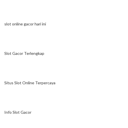
slot online gacor hari ini
Slot Gacor Terlengkap
Situs Slot Online Terpercaya
Info Slot Gacor