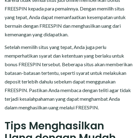
FREESPIN kepada para pemainnya. Dengan memilih situs
yang tepat, Anda dapat memanfaatkan kesempatan untuk
bermain dengan FREESPIN dan menghasilkan uang dari
kemenangan yang didapatkan.
Setelah memilih situs yang tepat, Anda juga perlu
memperhatikan syarat dan ketentuan yang berlaku untuk
bonus FREESPIN tersebut. Beberapa situs akan memberikan
batasan-batasan tertentu, seperti syarat untuk melakukan
deposit terlebih dahulu sebelum dapat menggunakan
FREESPIN. Pastikan Anda membaca dengan teliti agar tidak
terjadi kesalahpahaman yang dapat menghambat Anda
dalam menghasilkan uang melalui FREESPIN.
Tips Menghasilkan
Uang dengan Mudah