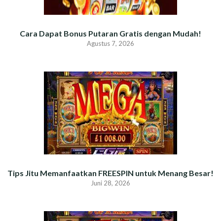
Cara Dapat Bonus Putaran Gratis dengan Mudah!
Agustus 7, 2026
Tips Jitu Memanfaatkan FREESPIN untuk Menang Besar!
Juni 28, 2026