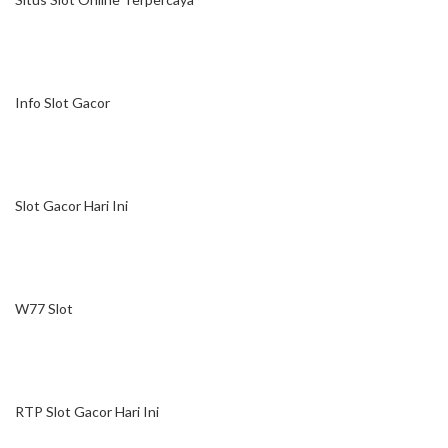
Info Slot Gacor
Slot Gacor Hari Ini
W77 Slot
RTP Slot Gacor Hari Ini