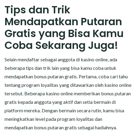
Tips dan Trik
Mendapatkan Putaran
Gratis yang Bisa Kamu
Coba Sekarang Juga!
Selain mendaftar sebagai anggota di kasino online, ada
beberapa tips dan trik lain yang bisa kamu coba untuk
mendapatkan bonus putaran gratis. Pertama, coba cari tahu
tentang program loyalitas yang ditawarkan oleh kasino online
tersebut. Beberapa kasino online memberikan bonus putaran
gratis kepada anggota yang aktif dan setia bermain di
platform mereka. Dengan bermain secara rutin, kamu bisa
meningkatkan level pada program loyalitas dan
mendapatkan bonus putaran gratis sebagai hadiahnya.