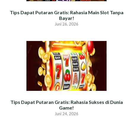
Tips Dapat Putaran Gratis: Rahasia Main Slot Tanpa
Bayar!
Juni 26, 2026
Tips Dapat Putaran Gratis: Rahasia Sukses di Dunia
Game!
Juni 24, 2026