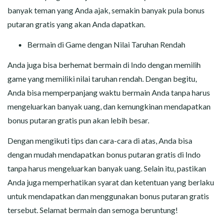
banyak teman yang Anda ajak, semakin banyak pula bonus
putaran gratis yang akan Anda dapatkan.
Bermain di Game dengan Nilai Taruhan Rendah
Anda juga bisa berhemat bermain di Indo dengan memilih
game yang memiliki nilai taruhan rendah. Dengan begitu,
Anda bisa memperpanjang waktu bermain Anda tanpa harus
mengeluarkan banyak uang, dan kemungkinan mendapatkan
bonus putaran gratis pun akan lebih besar.
Dengan mengikuti tips dan cara-cara di atas, Anda bisa
dengan mudah mendapatkan bonus putaran gratis di Indo
tanpa harus mengeluarkan banyak uang. Selain itu, pastikan
Anda juga memperhatikan syarat dan ketentuan yang berlaku
untuk mendapatkan dan menggunakan bonus putaran gratis
tersebut. Selamat bermain dan semoga beruntung!