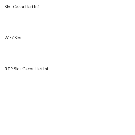
Slot Gacor Hari Ini
W77 Slot
RTP Slot Gacor Hari Ini