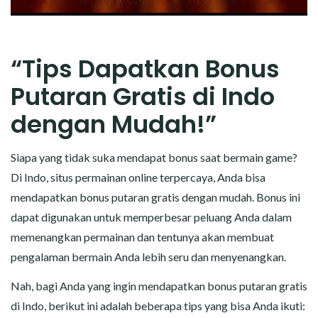
“Tips Dapatkan Bonus
Putaran Gratis di Indo
dengan Mudah!”
Siapa yang tidak suka mendapat bonus saat bermain game?
Di Indo, situs permainan online terpercaya, Anda bisa
mendapatkan bonus putaran gratis dengan mudah. Bonus ini
dapat digunakan untuk memperbesar peluang Anda dalam
memenangkan permainan dan tentunya akan membuat
pengalaman bermain Anda lebih seru dan menyenangkan.
Nah, bagi Anda yang ingin mendapatkan bonus putaran gratis
di Indo, berikut ini adalah beberapa tips yang bisa Anda ikuti: