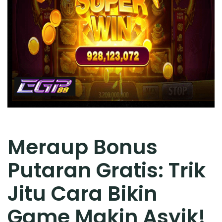
Meraup Bonus
Putaran Gratis: Trik
Jitu Cara Bikin
Game Makin Asyik!