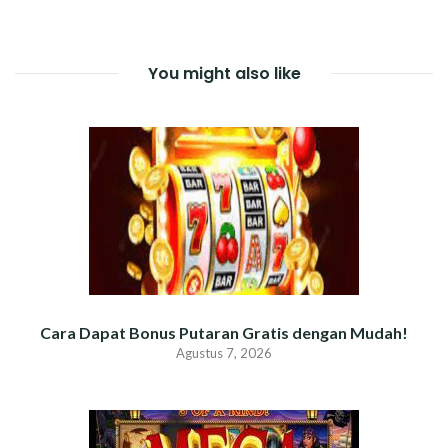
You might also like
Cara Dapat Bonus Putaran Gratis dengan Mudah!
Agustus 7, 2026