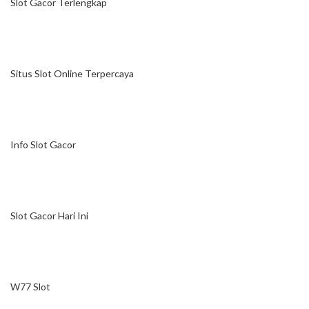
Slot Gacor Terlengkap
Situs Slot Online Terpercaya
Info Slot Gacor
Slot Gacor Hari Ini
W77 Slot