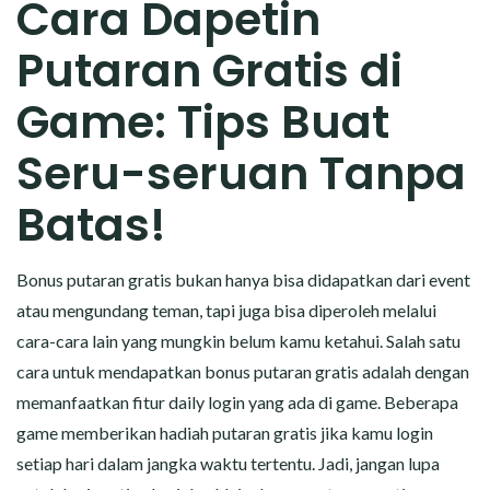
Cara Dapetin
Putaran Gratis di
Game: Tips Buat
Seru-seruan Tanpa
Batas!
Bonus putaran gratis bukan hanya bisa didapatkan dari event
atau mengundang teman, tapi juga bisa diperoleh melalui
cara-cara lain yang mungkin belum kamu ketahui. Salah satu
cara untuk mendapatkan bonus putaran gratis adalah dengan
memanfaatkan fitur daily login yang ada di game. Beberapa
game memberikan hadiah putaran gratis jika kamu login
setiap hari dalam jangka waktu tertentu. Jadi, jangan lupa