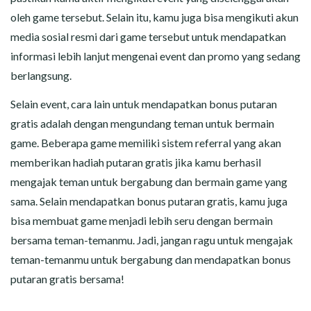
oleh game tersebut. Selain itu, kamu juga bisa mengikuti akun
media sosial resmi dari game tersebut untuk mendapatkan
informasi lebih lanjut mengenai event dan promo yang sedang
berlangsung.
Selain event, cara lain untuk mendapatkan bonus putaran
gratis adalah dengan mengundang teman untuk bermain
game. Beberapa game memiliki sistem referral yang akan
memberikan hadiah putaran gratis jika kamu berhasil
mengajak teman untuk bergabung dan bermain game yang
sama. Selain mendapatkan bonus putaran gratis, kamu juga
bisa membuat game menjadi lebih seru dengan bermain
bersama teman-temanmu. Jadi, jangan ragu untuk mengajak
teman-temanmu untuk bergabung dan mendapatkan bonus
putaran gratis bersama!