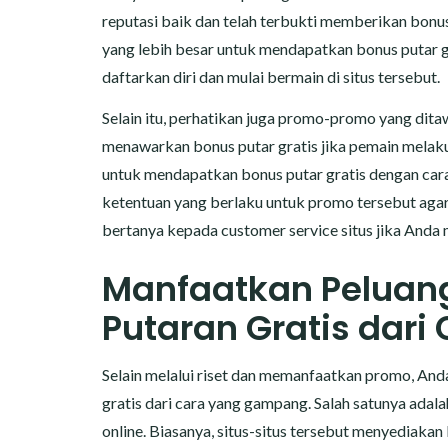
reputasi baik dan telah terbukti memberikan bonu
yang lebih besar untuk mendapatkan bonus putar g
daftarkan diri dan mulai bermain di situs tersebut.
Selain itu, perhatikan juga promo-promo yang dita
menawarkan bonus putar gratis jika pemain melaku
untuk mendapatkan bonus putar gratis dengan car
ketentuan yang berlaku untuk promo tersebut agar 
bertanya kepada customer service situs jika Anda
Manfaatkan Peluan
Putaran Gratis dar
Selain melalui riset dan memanfaatkan promo, An
gratis dari cara yang gampang. Salah satunya adala
online. Biasanya, situs-situs tersebut menyediakan