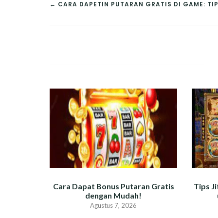
NAVIGASI
← CARA DAPETIN PUTARAN GRATIS DI GAME: TIP
POS
Cara Dapat Bonus Putaran Gratis
Tips J
dengan Mudah!
Agustus 7, 2026