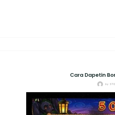
Skip
to
SLOT ONLINE
content
CASINO ONLINE
JUDI BOLA
JUDI ONLINE
Cara Dapetin Bo
by
ST