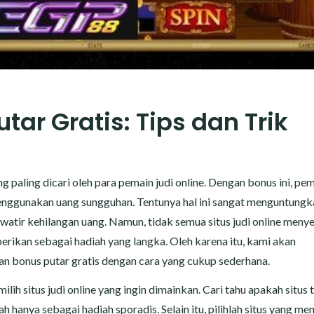
ar Gratis: Tips dan Trik
ng paling dicari oleh para pemain judi online. Dengan bonus ini, pe
enggunakan uang sungguhan. Tentunya hal ini sangat menguntungk
watir kehilangan uang. Namun, tidak semua situs judi online meny
berikan sebagai hadiah yang langka. Oleh karena itu, kami akan
n bonus putar gratis dengan cara yang cukup sederhana.
lih situs judi online yang ingin dimainkan. Cari tahu apakah situs 
 hanya sebagai hadiah sporadis. Selain itu, pilihlah situs yang mem