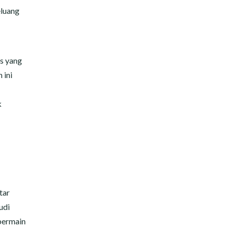
eluang
us yang
 ini
k
tar
udi
 bermain