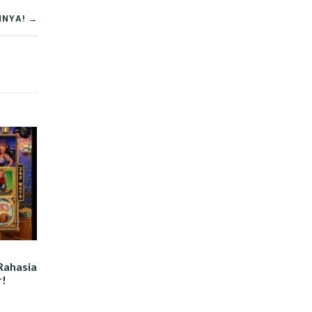
NNYA! →
Rahasia
r!