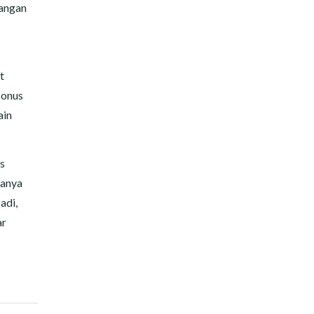
jangan
t
bonus
ain
is
sanya
adi,
ar