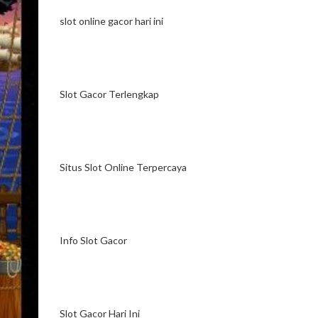
slot online gacor hari ini
Slot Gacor Terlengkap
Situs Slot Online Terpercaya
Info Slot Gacor
Slot Gacor Hari Ini