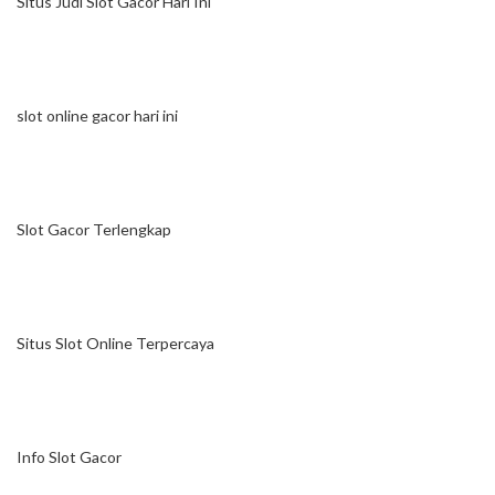
Situs Judi Slot Gacor Hari Ini
slot online gacor hari ini
Slot Gacor Terlengkap
Situs Slot Online Terpercaya
Info Slot Gacor