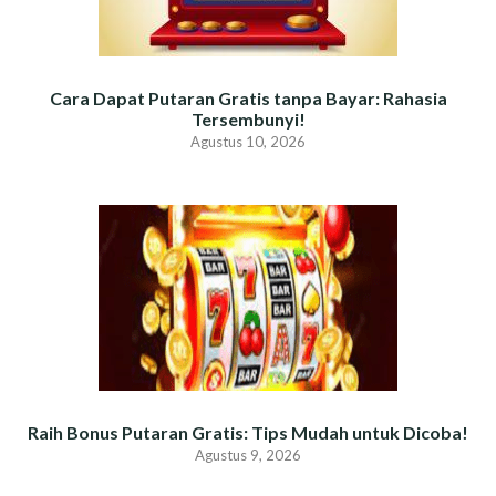
Cara Dapat Putaran Gratis tanpa Bayar: Rahasia
Tersembunyi!
Agustus 10, 2026
Raih Bonus Putaran Gratis: Tips Mudah untuk Dicoba!
Agustus 9, 2026