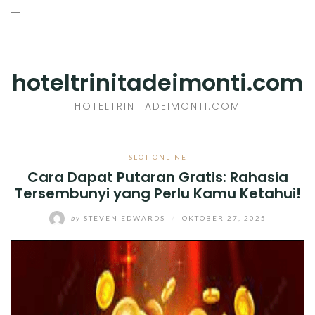
Skip
to
SLOT ONLINE
content
CASINO ONLINE
hoteltrinitadeimonti.com
JUDI BOLA
HOTELTRINITADEIMONTI.COM
JUDI ONLINE
SLOT ONLINE
Cara Dapat Putaran Gratis: Rahasia
Tersembunyi yang Perlu Kamu Ketahui!
by
STEVEN EDWARDS
/
OKTOBER 27, 2025