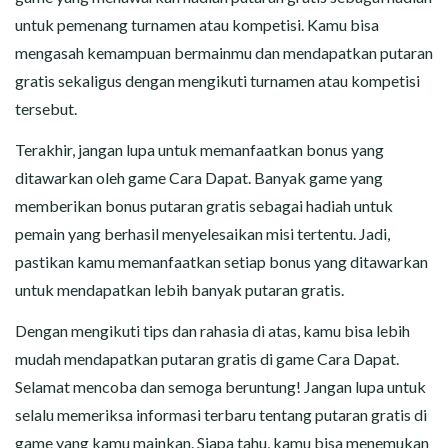
untuk pemenang turnamen atau kompetisi. Kamu bisa
mengasah kemampuan bermainmu dan mendapatkan putaran
gratis sekaligus dengan mengikuti turnamen atau kompetisi
tersebut.
Terakhir, jangan lupa untuk memanfaatkan bonus yang
ditawarkan oleh game Cara Dapat. Banyak game yang
memberikan bonus putaran gratis sebagai hadiah untuk
pemain yang berhasil menyelesaikan misi tertentu. Jadi,
pastikan kamu memanfaatkan setiap bonus yang ditawarkan
untuk mendapatkan lebih banyak putaran gratis.
Dengan mengikuti tips dan rahasia di atas, kamu bisa lebih
mudah mendapatkan putaran gratis di game Cara Dapat.
Selamat mencoba dan semoga beruntung! Jangan lupa untuk
selalu memeriksa informasi terbaru tentang putaran gratis di
game yang kamu mainkan. Siapa tahu, kamu bisa menemukan