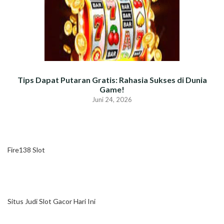
Tips Dapat Putaran Gratis: Rahasia Sukses di Dunia
Game!
Juni 24, 2026
Fire138 Slot
Situs Judi Slot Gacor Hari Ini