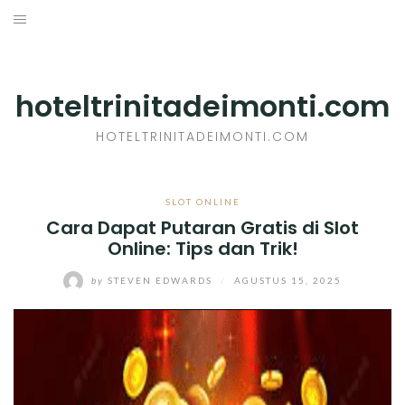
Skip
to
SLOT ONLINE
content
CASINO ONLINE
hoteltrinitadeimonti.com
JUDI BOLA
HOTELTRINITADEIMONTI.COM
JUDI ONLINE
SLOT ONLINE
Cara Dapat Putaran Gratis di Slot
Online: Tips dan Trik!
by
STEVEN EDWARDS
/
AGUSTUS 15, 2025