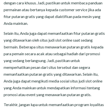
dengan cara khusus. Jadi, pastikan untuk membaca panduan
permainan atau bertanya kepada customer service jika ada
fitur putaran gratis yang dapat diaktifkan pada mesin yang
Anda mainkan.
Selain itu, Anda juga dapat memanfaatkan fitur putaran gratis
yang ditawarkan oleh situs judi slot online saat sedang
bermain. Beberapa situs menawarkan putaran gratis kepada
para pemain secara acak atau sebagai hadiah dari promosi
yang sedang berlangsung. Jadi, pastikan untuk
memperhatikan pesan dari situs tersebut dan segera
memanfaatkan putaran gratis yang ditawarkan. Selain itu,
Anda juga dapat mengikuti media sosial situs judi slot online
yang Anda mainkan untuk mendapatkan informasi tentang
promosi atau event yang menawarkan putaran gratis.
Terakhir, jangan lupa untuk memanfaatkan program loyalitas