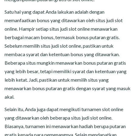
Satu hal yang dapat Anda lakukan adalah dengan
memanfaatkan bonus yang ditawarkan oleh situs judi slot
online. Hampir setiap situs judi slot online menawarkan
berbagai macam bonus, termasuk bonus putaran gratis.
Sebelum memilih situs judi slot online, pastikan untuk
membaca syarat dan ketentuan bonus yang ditawarkan.
Beberapa situs mungkin menawarkan bonus putaran gratis
yang lebih besar, tetapi memiliki syarat dan ketentuan yang
lebih ketat. Jadi, pastikan untuk memilih situs yang
menawarkan bonus putaran gratis dengan syarat yang masuk
akal.
Selain itu, Anda juga dapat mengikuti turnamen slot online
yang ditawarkan oleh beberapa situs judi slot online.
Biasanya, turnamen ini menawarkan hadiah berupa putaran
gratis kepada para pemenangnya. Selain mendapatkan