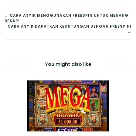
NAVIGASI
← CARA ASYIK MENGGUNAKAN FREESPIN UNTUK MENANG
BESAR!
POS
CARA ASYIK DAPATKAN KEUNTUNGAN DENGAN FREESPIN!
→
You might also like