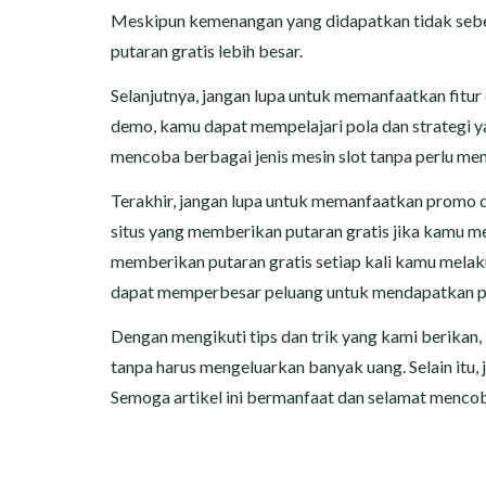
Meskipun kemenangan yang didapatkan tidak sebes
putaran gratis lebih besar.
Selanjutnya, jangan lupa untuk memanfaatkan fitur d
demo, kamu dapat mempelajari pola dan strategi ya
mencoba berbagai jenis mesin slot tanpa perlu me
Terakhir, jangan lupa untuk memanfaatkan promo dan
situs yang memberikan putaran gratis jika kamu me
memberikan putaran gratis setiap kali kamu mel
dapat memperbesar peluang untuk mendapatkan putar
Dengan mengikuti tips dan trik yang kami berikan
tanpa harus mengeluarkan banyak uang. Selain itu,
Semoga artikel ini bermanfaat dan selamat menco