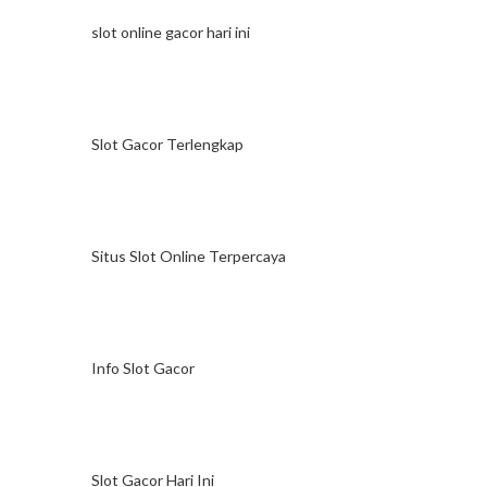
slot online gacor hari ini
Slot Gacor Terlengkap
Situs Slot Online Terpercaya
Info Slot Gacor
Slot Gacor Hari Ini