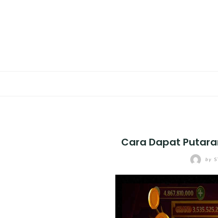
Skip
to
SLOT ONLINE
content
CASINO ONLINE
JUDI BOLA
JUDI ONLINE
Cara Dapat Putaran 
by
S