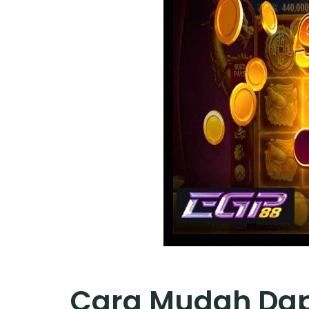
Cara Mudah Dapa