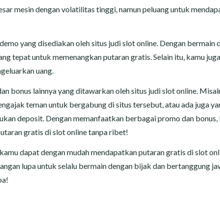
ar mesin dengan volatilitas tinggi, namun peluang untuk mendap
emo yang disediakan oleh situs judi slot online. Dengan bermain di
ng tepat untuk memenangkan putaran gratis. Selain itu, kamu jug
ngeluarkan uang.
 bonus lainnya yang ditawarkan oleh situs judi slot online. Misal
ngajak teman untuk bergabung di situs tersebut, atau ada juga ya
akukan deposit. Dengan memanfaatkan berbagai promo dan bonus,
an gratis di slot online tanpa ribet!
, kamu dapat dengan mudah mendapatkan putaran gratis di slot onl
 jangan lupa untuk selalu bermain dengan bijak dan bertanggung j
ba!