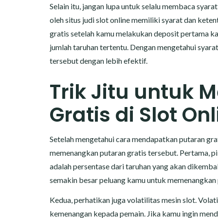
Selain itu, jangan lupa untuk selalu membaca syara
oleh situs judi slot online memiliki syarat dan ke
gratis setelah kamu melakukan deposit pertama ka
jumlah taruhan tertentu. Dengan mengetahui syara
tersebut dengan lebih efektif.
Trik Jitu untuk
Gratis di Slot Onl
Setelah mengetahui cara mendapatkan putaran gratis
memenangkan putaran gratis tersebut. Pertama, pil
adalah persentase dari taruhan yang akan dikemba
semakin besar peluang kamu untuk memenangkan p
Kedua, perhatikan juga volatilitas mesin slot. Vol
kemenangan kepada pemain. Jika kamu ingin mendapa