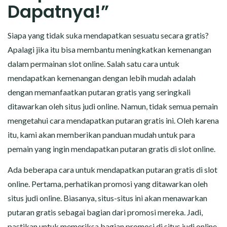
Dapatnya!”
Siapa yang tidak suka mendapatkan sesuatu secara gratis?
Apalagi jika itu bisa membantu meningkatkan kemenangan
dalam permainan slot online. Salah satu cara untuk
mendapatkan kemenangan dengan lebih mudah adalah
dengan memanfaatkan putaran gratis yang seringkali
ditawarkan oleh situs judi online. Namun, tidak semua pemain
mengetahui cara mendapatkan putaran gratis ini. Oleh karena
itu, kami akan memberikan panduan mudah untuk para
pemain yang ingin mendapatkan putaran gratis di slot online.
Ada beberapa cara untuk mendapatkan putaran gratis di slot
online. Pertama, perhatikan promosi yang ditawarkan oleh
situs judi online. Biasanya, situs-situs ini akan menawarkan
putaran gratis sebagai bagian dari promosi mereka. Jadi,
pastikan untuk memeriksa bagian promosi di situs judi online