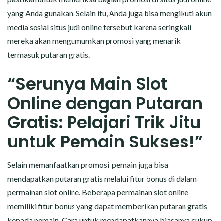
yang Anda gunakan. Selain itu, Anda juga bisa mengikuti akun
media sosial situs judi online tersebut karena seringkali
mereka akan mengumumkan promosi yang menarik
termasuk putaran gratis.
“Serunya Main Slot
Online dengan Putaran
Gratis: Pelajari Trik Jitu
untuk Pemain Sukses!”
Selain memanfaatkan promosi, pemain juga bisa
mendapatkan putaran gratis melalui fitur bonus di dalam
permainan slot online. Beberapa permainan slot online
memiliki fitur bonus yang dapat memberikan putaran gratis
kepada pemain. Cara untuk mendapatkannya biasanya cukup