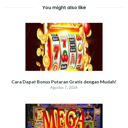
You might also like
Cara Dapat Bonus Putaran Gratis dengan Mudah!
Agustus 7, 2026