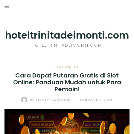
Skip
to
SLOT ONLINE
content
CASINO ONLINE
hoteltrinitadeimonti.com
JUDI BOLA
HOTELTRINITADEIMONTI.COM
JUDI ONLINE
SLOT ONLINE
Cara Dapat Putaran Gratis di Slot
Online: Panduan Mudah untuk Para
Pemain!
by
STEVEN EDWARDS
/
FEBRUARI 4, 2026