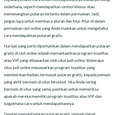
sederhana, seperti mendapatkan simbol khusus atau
memenangkan putaran tertentu dalam permainan. Jadi,
jangan lupa untuk membaca aturan dan fitur-fitur di dalam
permainan slot online yang Anda mainkan untuk mengetahui
cara mendapatkan putaran gratis.
Hal lain yang perlu diperhatikan dalam mendapatkan putaran
gratis di slot online adalah memanfaatkan program loyalitas
atau VIP yang ditawarkan oleh situs judi online. Beberapa
situs judi online menawarkan program loyalitas yang
memberikan hadiah, termasuk putaran gratis, kepada pemain
yang aktif bermain di situs tersebut. Jika Anda sering
bermain di situs yang sama, pastikan untuk memeriksa
apakah mereka memiliki program loyalitas atau VIP dan
bagaimana cara untuk mendapatkannya.
Dengan memanfaatkan putaran gratis, pemain dapat