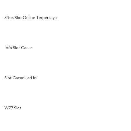
Situs Slot Online Terpercaya
Info Slot Gacor
Slot Gacor Hari Ini
W77 Slot