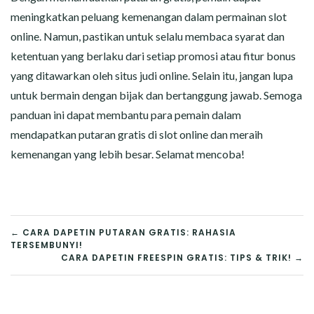
meningkatkan peluang kemenangan dalam permainan slot
online. Namun, pastikan untuk selalu membaca syarat dan
ketentuan yang berlaku dari setiap promosi atau fitur bonus
yang ditawarkan oleh situs judi online. Selain itu, jangan lupa
untuk bermain dengan bijak dan bertanggung jawab. Semoga
panduan ini dapat membantu para pemain dalam
mendapatkan putaran gratis di slot online dan meraih
kemenangan yang lebih besar. Selamat mencoba!
NAVIGASI
← CARA DAPETIN PUTARAN GRATIS: RAHASIA
TERSEMBUNYI!
POS
CARA DAPETIN FREESPIN GRATIS: TIPS & TRIK! →