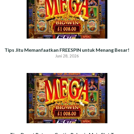
Tips Jitu Memanfaatkan FREESPIN untuk Menang Besar!
Juni 28, 2026