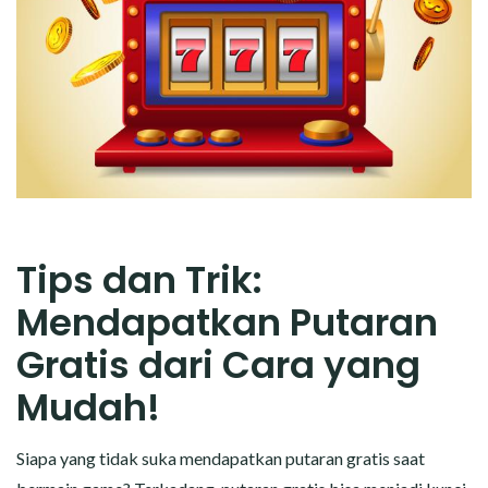
Tips dan Trik:
Mendapatkan Putaran
Gratis dari Cara yang
Mudah!
Siapa yang tidak suka mendapatkan putaran gratis saat