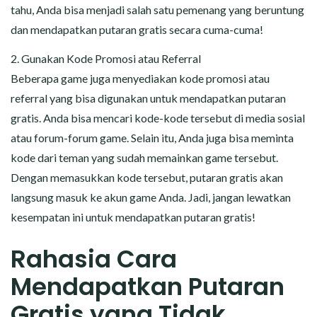
tahu, Anda bisa menjadi salah satu pemenang yang beruntung
dan mendapatkan putaran gratis secara cuma-cuma!
2. Gunakan Kode Promosi atau Referral
Beberapa game juga menyediakan kode promosi atau
referral yang bisa digunakan untuk mendapatkan putaran
gratis. Anda bisa mencari kode-kode tersebut di media sosial
atau forum-forum game. Selain itu, Anda juga bisa meminta
kode dari teman yang sudah memainkan game tersebut.
Dengan memasukkan kode tersebut, putaran gratis akan
langsung masuk ke akun game Anda. Jadi, jangan lewatkan
kesempatan ini untuk mendapatkan putaran gratis!
Rahasia Cara
Mendapatkan Putaran
Gratis yang Tidak