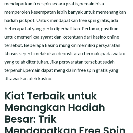
mendapatkan free spin secara gratis, pemain bisa
memperoleh kesempatan lebih banyak untuk memenangkan
hadiah jackpot. Untuk mendapatkan free spin gratis, ada
beberapa hal yang perlu diperhatikan. Pertama, pastikan
untuk memeriksa syarat dan ketentuan dari kasino online
tersebut. Beberapa kasino mungkin memiliki persyaratan
khusus seperti melakukan deposit atau bermain pada waktu
yang telah ditentukan. Jika persyaratan tersebut sudah
terpenuhi, pemain dapat mengklaim free spin gratis yang
ditawarkan oleh kasino.
Kiat Terbaik untuk
Menangkan Hadiah
Besar: Trik
Mendapatkan Free Spin