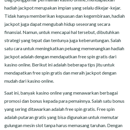
hadiah jackpot merupakan impian yang selalu dikejar-kejar.
Tidak hanya memberikan kepuasan dan kegembiraan, hadiah
jackpot juga dapat mengubah hidup seseorang secara
finansial. Namun, untuk mencapai hal tersebut, dibutuhkan
strategi yang tepat dan tentunya juga keberuntungan. Salah
satu cara untuk meningkatkan peluang memenangkan hadiah
jackpot adalah dengan mendapatkan free spin gratis dari
kasino online. Berikut ini adalah beberapa tips jitu untuk
mendapatkan free spin gratis dan meraih jackpot dengan
mudah dari kasino online.
Saat ini, banyak kasino online yang menawarkan berbagai
promosi dan bonus kepada para pemainnya. Salah satu bonus
yang sering ditawarkan adalah free spin gratis. Free spin
adalah putaran gratis yang bisa digunakan untuk memutar
gulungan mesin slot tanpa harus memasang taruhan. Dengan