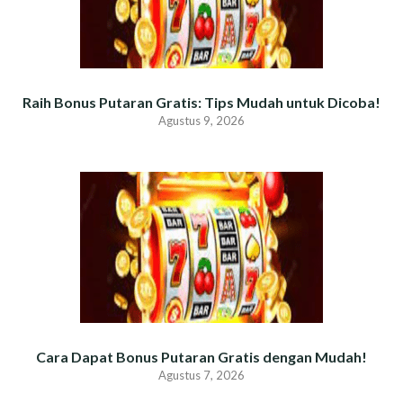
Raih Bonus Putaran Gratis: Tips Mudah untuk Dicoba!
Agustus 9, 2026
Cara Dapat Bonus Putaran Gratis dengan Mudah!
Agustus 7, 2026