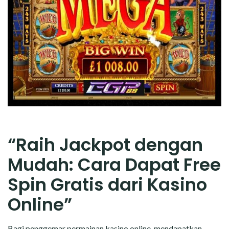
“Raih Jackpot dengan
Mudah: Cara Dapat Free
Spin Gratis dari Kasino
Online”
Bagi penggemar permainan kasino online, mendapatkan