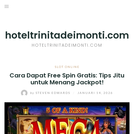
Skip
to
SLOT ONLINE
content
CASINO ONLINE
hoteltrinitadeimonti.com
JUDI BOLA
HOTELTRINITADEIMONTI.COM
JUDI ONLINE
SLOT ONLINE
Cara Dapat Free Spin Gratis: Tips Jitu
untuk Menang Jackpot!
by
STEVEN EDWARDS
/
JANUARI 14, 2026