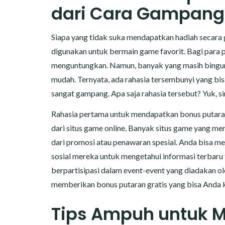
dari Cara Gampang
Siapa yang tidak suka mendapatkan hadiah secara gr
digunakan untuk bermain game favorit. Bagi para 
menguntungkan. Namun, banyak yang masih bingun
mudah. Ternyata, ada rahasia tersembunyi yang b
sangat gampang. Apa saja rahasia tersebut? Yuk, sim
Rahasia pertama untuk mendapatkan bonus putara
dari situs game online. Banyak situs game yang m
dari promosi atau penawaran spesial. Anda bisa m
sosial mereka untuk mengetahui informasi terbaru t
berpartisipasi dalam event-event yang diadakan ol
memberikan bonus putaran gratis yang bisa Anda
Tips Ampuh untuk 