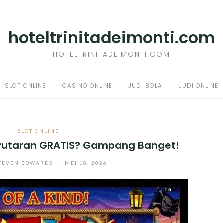
hoteltrinitadeimonti.com
HOTELTRINITADEIMONTI.COM
SLOT ONLINE
CASINO ONLINE
JUDI BOLA
JUDI ONLINE
SLOT ONLINE
Putaran GRATIS? Gampang Banget!
TEVEN EDWARDS
/
MEI 18, 2026