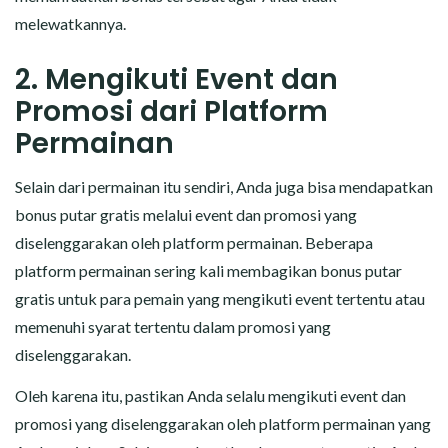
melewatkannya.
2. Mengikuti Event dan
Promosi dari Platform
Permainan
Selain dari permainan itu sendiri, Anda juga bisa mendapatkan
bonus putar gratis melalui event dan promosi yang
diselenggarakan oleh platform permainan. Beberapa
platform permainan sering kali membagikan bonus putar
gratis untuk para pemain yang mengikuti event tertentu atau
memenuhi syarat tertentu dalam promosi yang
diselenggarakan.
Oleh karena itu, pastikan Anda selalu mengikuti event dan
promosi yang diselenggarakan oleh platform permainan yang