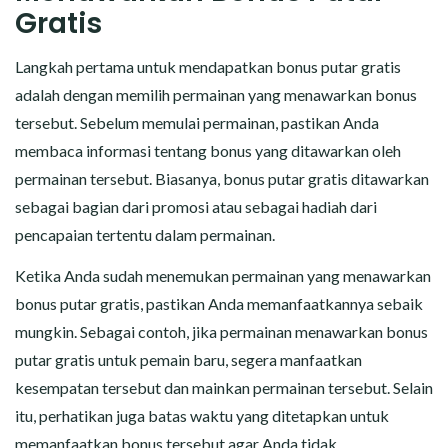
Gratis
Langkah pertama untuk mendapatkan bonus putar gratis
adalah dengan memilih permainan yang menawarkan bonus
tersebut. Sebelum memulai permainan, pastikan Anda
membaca informasi tentang bonus yang ditawarkan oleh
permainan tersebut. Biasanya, bonus putar gratis ditawarkan
sebagai bagian dari promosi atau sebagai hadiah dari
pencapaian tertentu dalam permainan.
Ketika Anda sudah menemukan permainan yang menawarkan
bonus putar gratis, pastikan Anda memanfaatkannya sebaik
mungkin. Sebagai contoh, jika permainan menawarkan bonus
putar gratis untuk pemain baru, segera manfaatkan
kesempatan tersebut dan mainkan permainan tersebut. Selain
itu, perhatikan juga batas waktu yang ditetapkan untuk
memanfaatkan bonus tersebut agar Anda tidak