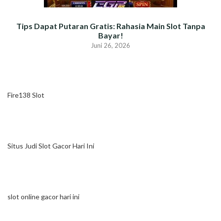
Tips Dapat Putaran Gratis: Rahasia Main Slot Tanpa
Bayar!
Juni 26, 2026
Fire138 Slot
Situs Judi Slot Gacor Hari Ini
slot online gacor hari ini