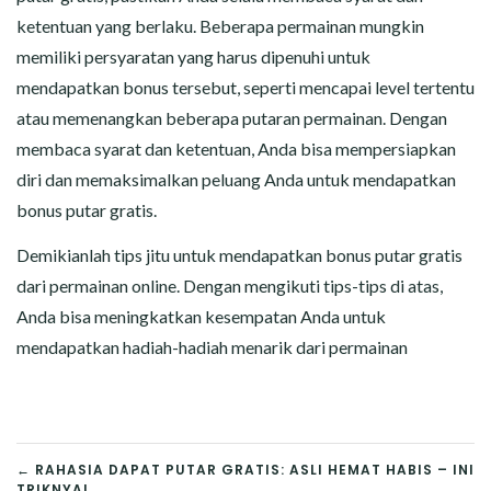
ketentuan yang berlaku. Beberapa permainan mungkin
memiliki persyaratan yang harus dipenuhi untuk
mendapatkan bonus tersebut, seperti mencapai level tertentu
atau memenangkan beberapa putaran permainan. Dengan
membaca syarat dan ketentuan, Anda bisa mempersiapkan
diri dan memaksimalkan peluang Anda untuk mendapatkan
bonus putar gratis.
Demikianlah tips jitu untuk mendapatkan bonus putar gratis
dari permainan online. Dengan mengikuti tips-tips di atas,
Anda bisa meningkatkan kesempatan Anda untuk
mendapatkan hadiah-hadiah menarik dari permainan
NAVIGASI
← RAHASIA DAPAT PUTAR GRATIS: ASLI HEMAT HABIS – INI
TRIKNYA!