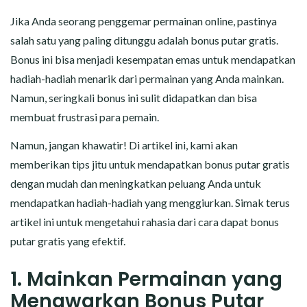
Jika Anda seorang penggemar permainan online, pastinya
salah satu yang paling ditunggu adalah bonus putar gratis.
Bonus ini bisa menjadi kesempatan emas untuk mendapatkan
hadiah-hadiah menarik dari permainan yang Anda mainkan.
Namun, seringkali bonus ini sulit didapatkan dan bisa
membuat frustrasi para pemain.
Namun, jangan khawatir! Di artikel ini, kami akan
memberikan tips jitu untuk mendapatkan bonus putar gratis
dengan mudah dan meningkatkan peluang Anda untuk
mendapatkan hadiah-hadiah yang menggiurkan. Simak terus
artikel ini untuk mengetahui rahasia dari cara dapat bonus
putar gratis yang efektif.
1. Mainkan Permainan yang
Menawarkan Bonus Putar