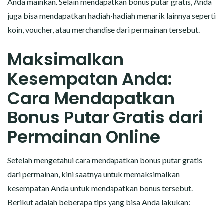
Anda mainkan. Selain mendapatkan bonus putar gratis, Anda
juga bisa mendapatkan hadiah-hadiah menarik lainnya seperti
koin, voucher, atau merchandise dari permainan tersebut.
Maksimalkan
Kesempatan Anda:
Cara Mendapatkan
Bonus Putar Gratis dari
Permainan Online
Setelah mengetahui cara mendapatkan bonus putar gratis
dari permainan, kini saatnya untuk memaksimalkan
kesempatan Anda untuk mendapatkan bonus tersebut.
Berikut adalah beberapa tips yang bisa Anda lakukan: